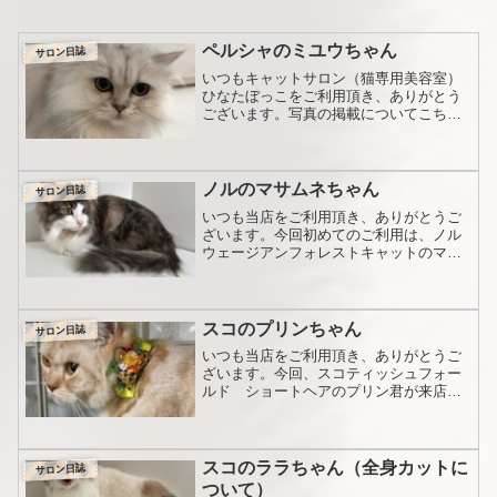
ペルシャのミユウちゃん
サロン日誌
いつもキャットサロン（猫専用美容室）
ひなたぼっこをご利用頂き、ありがとう
ございます。写真の掲載についてこちら
へのお写真の掲載ですが、それぞれに大
事になさってる猫ちゃんのことですので
「施術中、どんな様子だったんだろう」
などとてもお気になさると...
ノルのマサムネちゃん
サロン日誌
いつも当店をご利用頂き、ありがとうご
ざいます。今回初めてのご利用は、ノル
ウェージアンフォレストキャットのマサ
ムネ君、8ヶ月の男の子です。ノルウェー
ジアンフォレストキャットは成長するま
でに3年ほどかかる猫種ですが、まだ1歳
にもなってなってない...
スコのプリンちゃん
サロン日誌
いつも当店をご利用頂き、ありがとうご
ざいます。今回、スコティッシュフォー
ルド ショートヘアのプリン君が来店さ
れました。前回の記事はこちら。5月にシ
ャンプーして以来、お盆にホテルをご利
用の際はハンモックが好きでしたね。プ
リン君はシャンプー大好...
スコのララちゃん（全身カットに
サロン日誌
ついて）