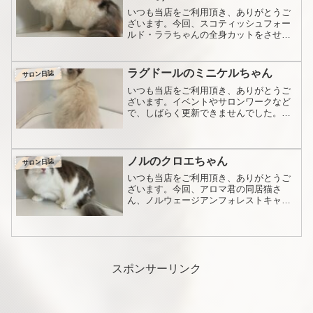
いつも当店をご利用頂き、ありがとうご
ざいます。今回、スコティッシュフォー
ルド・ララちゃんの全身カットをさせて
頂きました。前回の記事はこちら。先月
辺りから、暑くなりますのでと全身を短
くカットと言われる方が増えてきており
ラグドールのミニケルちゃん
サロン日誌
ます。さて、その「短さ」...
いつも当店をご利用頂き、ありがとうご
ざいます。イベントやサロンワークなど
で、しばらく更新できませんでした。連
休初日に御来店頂いたのは、ラグドール
のミニケルちゃんです。元気なミニケル
ちゃん。なかなかこっちを向いてくれま
せん。シャム猫をロングヘ...
ノルのクロエちゃん
サロン日誌
いつも当店をご利用頂き、ありがとうご
ざいます。今回、アロマ君の同居猫さ
ん、ノルウェージアンフォレストキャッ
トのクロエちゃん、1歳半の女の子が来店
されました。前回の記事はこちら。まず
は体重測定から。ちょこんと座ってくれ
て、可愛いですね！ブルー...
スポンサーリンク