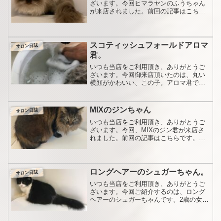
ざいます。今回ヒマラヤンのふうちゃん
が来店されました。前回の記事はこち
ら。前回からおよそ2ヶ月。よくお手入れ
されてるようで、とても綺麗な状態で
す。カットした毛はこちらです。シャン
プーは、とても大人しく、良...
スコティッシュフォールドアロマ
サロン日誌
君。
いつも当店をご利用頂き、ありがとうご
ざいます。今回御来店頂いたのは、丸い
横顔がかわいい、この子。アロマ君で
す。今回で8回目の御来店です。前回の記
事はこちら。今回こそは。と思っており
ましたが、前回ほとんど無かったはずの
MIXのジンちゃん
サロン日誌
毛玉が背中一杯に広がって...
いつも当店をご利用頂き、ありがとうご
ざいます。今回、MIXのジン君が来店さ
れました。前回の記事はこちらです。大
体、半年に一度の割合で来店されていま
すが、その割にとても綺麗な状態です。
ということは、オナー様がとても頑張っ
てお手入れされてる証拠...
ロングヘアーのシュガーちゃん。
サロン日誌
いつも当店をご利用頂き、ありがとうご
ざいます。今回ご紹介するのは、ロング
ヘアーのシュガーちゃんです。2歳の女の
子で初めてのシャンプーだそうです。バ
イカラーの可愛い子で見事な毛並みで