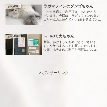
す。オナー様のお悩みは、「フケ」。特
に黒い毛の子はよく目立ち...
ラガマフィンのダンゴちゃん
サロン日誌
いつも当店をご利用頂き、ありがとうご
ざいます。今回は、ラガマフィンのダン
ゴちゃんのご紹介です。2歳を超えてとう
とう6ｋを超えてしまったダンゴちゃん。
前回の記事はこちらです。前回の施術か
ら、およそ7ヶ月。全身毛玉の状態です。
これから寒くなりま...
スコのモカちゃん
サロン日誌
新年、あけましておめでとうございま
す。今年もよろしくお願いいたします。
今回、ホテルのご利用と同時に、スコテ
ィッシュフォールドのモカちゃんが来店
されました。前回の記事はこちらです。
ブラウンタビーの綺麗な女の子です。も
ともと、イギリスで発見され...
スポンサーリンク