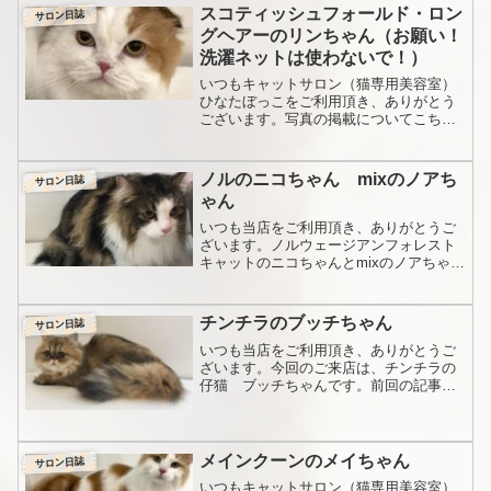
スコティッシュフォールド・ロン
サロン日誌
グヘアーのリンちゃん（お願い！
洗濯ネットは使わないで！）
いつもキャットサロン（猫専用美容室）
ひなたぼっこをご利用頂き、ありがとう
ございます。写真の掲載についてこちら
へのお写真の掲載ですが、それぞれに大
事になさってる猫ちゃんのことですので
「施術中、どんな様子だったんだろう」
ノルのニコちゃん mixのノアち
サロン日誌
などとてもお気になさると...
ゃん
いつも当店をご利用頂き、ありがとうご
ざいます。ノルウェージアンフォレスト
キャットのニコちゃんとmixのノアちゃん
が来られました。前回の記事は、こち
ら。ブラウンタビーバイカラーの可愛い
子です。今回全体的に短くして欲しいと
チンチラのブッチちゃん
サロン日誌
のご希望ですので、シザ...
いつも当店をご利用頂き、ありがとうご
ざいます。今回のご来店は、チンチラの
仔猫 ブッチちゃんです。前回の記事は
こちら。可愛いですね！ブッチちゃんの
お名前の由来を聞いて、「こんなに可愛
いのに？」と担当が不思議がっておりま
した。体ができてきて、そ...
メインクーンのメイちゃん
サロン日誌
いつもキャットサロン（猫専用美容室）