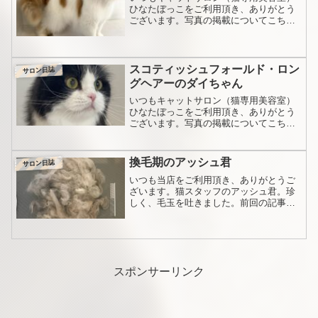
ひなたぼっこをご利用頂き、ありがとう
ございます。写真の掲載についてこちら
へのお写真の掲載ですが、それぞれに大
事になさってる猫ちゃんのことですので
「施術中、どんな様子だったんだろう」
などとてもお気になさると...
スコティッシュフォールド・ロン
サロン日誌
グヘアーのダイちゃん
いつもキャットサロン（猫専用美容室）
ひなたぼっこをご利用頂き、ありがとう
ございます。写真の掲載についてこちら
へのお写真の掲載ですが、それぞれに大
事になさってる猫ちゃんのことですので
「施術中、どんな様子だったんだろう」
換毛期のアッシュ君
サロン日誌
などとてもお気になさると...
いつも当店をご利用頂き、ありがとうご
ざいます。猫スタッフのアッシュ君。珍
しく、毛玉を吐きました。前回の記事は
こちら。その日はサロンが一杯でしたの
で、すぐさまブラッシングしてやりまし
た。かなりの量がとれました。それで
も、二日後また吐きましたの...
スポンサーリンク