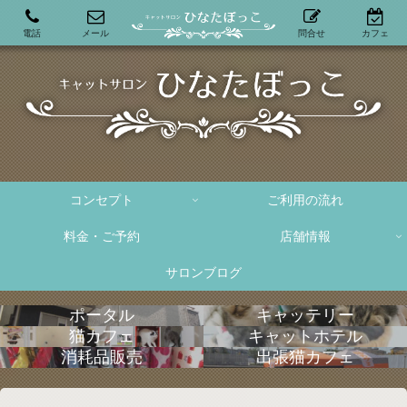
電話
メール
問合せ
カフェ
コンセプト
ご利用の流れ
料金・ご予約
店舗情報
サロンブログ
ポータル
キャッテリー
猫カフェ
キャットホテル
消耗品販売
出張猫カフェ