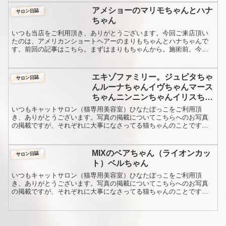
ドール・メインクーン・ソマリは毛球に
アメショーのマリモちゃんとハナ
サロン日誌
なりにくい種類で、ペルシ...
ちゃん
いつも当店をご利用頂き、ありがとうございます。今回ご来店頂い
たのは、アメリカンショートヘアーのまりもちゃんとハナちゃんで
す。前回の記事はこちら。まずはまりもちゃんから。施術前。今回
は下を向いた写真で、目つきが悪そうに見えます。オナー様、ご
め...
エキゾファミリー。ジュピタちゃ
サロン日誌
んルーナちゃんイヴちゃんマース
ちゃんニンニンちゃんイリスちゃ
んメルモちゃんプリンちゃん
いつもキャットサロン（猫専用美容室）ひなたぼっこをご利用頂
き、ありがとうございます。写真の掲載についてこちらへのお写真
の掲載ですが、それぞれに大事になさってる猫ちゃんのことですの
で「施術中、どんな様子だったんだろう」などとてもお気になさる
と...
MIXのベアちゃん（ライオンカッ
サロン日誌
ト）ベルちゃん
いつもキャットサロン（猫専用美容室）ひなたぼっこをご利用頂
き、ありがとうございます。写真の掲載についてこちらへのお写真
の掲載ですが、それぞれに大事になさってる猫ちゃんのことですの
で「施術中、どんな様子だったんだろう」などとてもお気になさる
と...