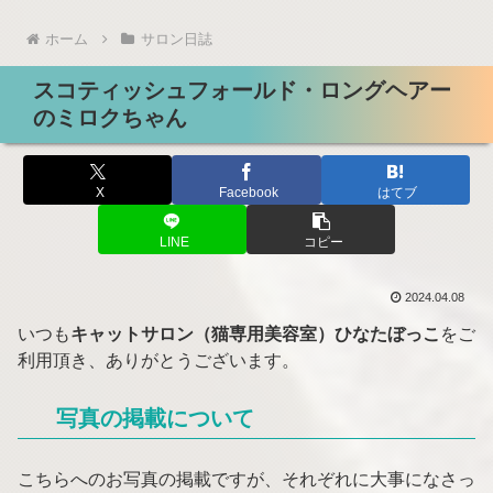
ホーム
サロン日誌
スコティッシュフォールド・ロングヘアー
のミロクちゃん
X
Facebook
はてブ
LINE
コピー
2024.04.08
いつも
キャットサロン（猫専用美容室）ひなたぼっこ
をご
利用頂き、ありがとうございます。
写真の掲載について
こちらへのお写真の掲載ですが、それぞれに大事になさっ