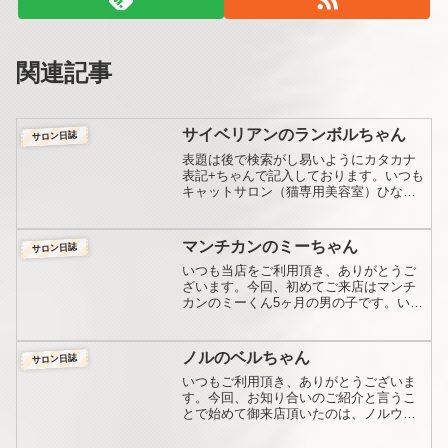
関連記事
サイベリアンのランボルちゃん
サロン日誌
表題は後で検索がし易いようにカタカナ
表記+ちゃんで記入しております。いつも
キャットサロン（猫専用美容室）ひなた
ぼっこをご利用頂き、ありがとうござい
ます。写真の掲載についてこちらへのお
写真の掲載ですが、それぞれに大事にな
マンチカンのミーちゃん
サロン日誌
さってる猫ちゃんのこと...
いつも当店をご利用頂き、ありがとうご
ざいます。今回、初めてご来店はマンチ
カンのミーくん5ヶ月の男の子です。いき
なり、、、「可愛い～！」まだ綺麗なキ
ツンヘアーです。クラシックレッドタビ
ー＆ホワイトのきれいな子です。この子
ノルのベルちゃん
サロン日誌
がとてもおとなしい良い...
いつもご利用頂き、ありがとうございま
す。今回、お知り合いのご紹介と言うこ
とで始めて御来店頂いたのは、ノルウェ
ージアンフォレストキャットのベルちゃ
んです。ロングヘアーと言っても、ラグ