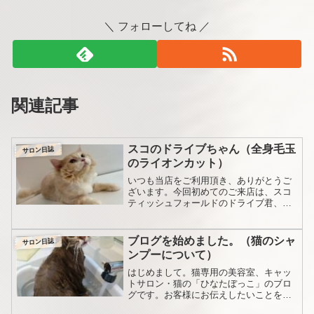
＼ フォローしてね ／
関連記事
スコのドライブちゃん（全身毛玉
サロン日誌
のライオンカット）
いつも当店をご利用頂き、ありがとうご
ざいます。今回初めてのご来店は、スコ
ティッシュフォールドのドライブ君、２
歳の男の子です。さて、ドライブ君。最
初大きな毛球が出来たそうです。そし
て、動物病院様で毛玉をカットして貰
ブログを始めました。（猫のシャ
サロン日誌
い、その後ご自宅でシャンプー...
ンプーについて）
はじめまして。猫専用の美容室、キャッ
トサロン・猫の「ひなたぼっこ」のブロ
グです。お客様にお伝えしたいことを、
こちらに綴っていきたいと思います。さ