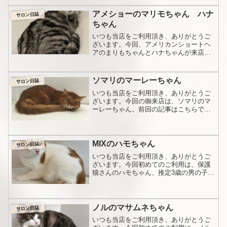
て、ペットをきれいにしてくれるという
と、一般的に、「ペットサロン」「トリ
アメショーのマリモちゃん ハナ
サロン日誌
ミングサロン」「トリマー...
ちゃん
いつも当店をご利用頂き、ありがとうご
ざいます。今回、アメリカンショートヘ
アのまりもちゃんとハナちゃんが来店さ
れました。前回の記事はこちら。現在
は、2頭同時に施術させて頂いております
が、最初はまりもちゃんから来てくださ
ソマリのマーレーちゃん
サロン日誌
っていました。その後ハナ...
いつも当店をご利用頂き、ありがとうご
ざいます。今回の御来店は、ソマリのマ
ーレーちゃん。前回の記事はこちらで
す。当店は兵庫県西宮市ですが、マーレ
ーちゃんはお隣の岡山県から通ってくだ
さってます。前回の施術から、およそ1ヶ
月。3回目の御来店で、前...
MIXのハモちゃん
サロン日誌
いつも当店をご利用頂き、ありがとうご
ざいます。今回初めてのご利用は、保護
猫さんのハモちゃん、推定3歳の男の子で
す。かなり綺麗な状態です。ハモちゃ
ん、大事にされていますね。今回全く初
めてとのことで、かなり注意して施術致
しました。ハモちゃんはお...
ノルのマサムネちゃん
サロン日誌
いつも当店をご利用頂き、ありがとうご