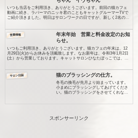
ちゃん イヴちゃん
いつも当店をご利用頂き、ありがとうございます。前回の猫カフェ
動画に続き、ラパーマのニッキ君のこともキャットグルーマーTVで
ご紹介頂きました。明日はサロンワークの日ですが、新しく2名の方
がC級を受けられるそうです。みいちゃん先生もお見えになり...
年末年始 営業と料金改定のお知
営業情報
らせ。
いつもご利用頂き、ありがとうございます。猫カフェの年末は、12
月29日(火)からお休みを頂戴致します。なお新年は、令和3年1月2日
(土）から営業しております。キャットサロンひなたぼっこでは、秋
頃より試験的に運営しておりました美容ノート「キャ...
猫のブラッシングの仕方。
サロン日誌
冬毛の換毛が先月より始まっています。
小まめにブラッシングしてあげてくださ
い。猫のブラッシングをさせてくれない
という話をよく聞きます。特にペルシャ
やノルウェージアンなど長毛の猫は、
「お手入れ」を楽しむ品種です。猫ちゃ
んの嫌がらないブラッシング...
スポンサーリンク