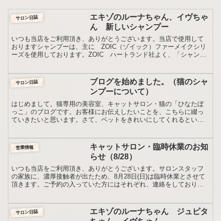
エキゾのルーナちゃん、イヴちゃ
サロン日誌
ん 新しいシャンプー
いつも当店をご利用頂き、ありがとうございます。当店で使用して
おりますシャンプーは、主に ZOIC（ゾイック）ファーメイクシリ
ーズを使用しております。ZOIC ハートランド社よく、「シャンプ
ーは何を使われていますか？」と訪ねられますが、その猫...
ブログを始めました。（猫のシャ
サロン日誌
ンプーについて）
はじめまして。猫専用の美容室、キャットサロン・猫の「ひなたぼ
っこ」のブログです。お客様にお伝えしたいことを、こちらに綴っ
ていきたいと思います。さて、ペットをきれいにしてくれるという
と、一般的に、「ペットサロン」「トリミングサロン」「トリマ
ー...
キャットサロン・臨時休業のお知
営業情報
らせ（8/28）
いつも当店をご利用頂き、ありがとうございます。サロンスタッフ
の家族に、濃厚接触者が出たため、8月28日(日)は臨時休業とさせて
頂きます。ご予約の入っていた方にはそれぞれ、連絡をしておりま
すが1名どうしても連絡が付かないご新規の方がいらっしゃ...
エキゾのルーナちゃん ジュピタ
サロン日誌