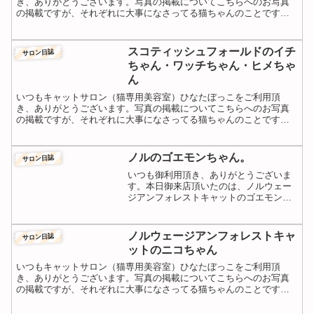
き、ありがとうございます。写真の掲載についてこちらへのお写真
の掲載ですが、それぞれに大事になさってる猫ちゃんのことですの
で「施術中、どんな様子だったんだろう」などとてもお気になさる
と...
スコティッシュフォールドのイチ
サロン日誌
ちゃん・ワッチちゃん・ヒメちゃ
ん
いつもキャットサロン（猫専用美容室）ひなたぼっこをご利用頂
き、ありがとうございます。写真の掲載についてこちらへのお写真
の掲載ですが、それぞれに大事になさってる猫ちゃんのことですの
で「施術中、どんな様子だったんだろう」などとてもお気になさる
と...
ノルのゴエモンちゃん。
サロン日誌
いつも御利用頂き、ありがとうございま
す。本日御来店頂いたのは、ノルウェー
ジアンフォレストキャットのゴエモン君
です。2歳の男の子です。ノルにしては丸
顔の、とっても可愛い男の子です。ノル
は平均しておとなしい子が多いので、と
ノルウェージアンフォレストキャ
サロン日誌
安心して居たら担当は、...
ットのニコちゃん
いつもキャットサロン（猫専用美容室）ひなたぼっこをご利用頂
き、ありがとうございます。写真の掲載についてこちらへのお写真
の掲載ですが、それぞれに大事になさってる猫ちゃんのことですの
で「施術中、どんな様子だったんだろう」などとてもお気になさる
と...