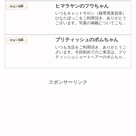
ヒマラヤンのフウちゃん
サロン日誌
いつもキャットサロン（猫専用美容室）
ひなたぼっこをご利用頂き、ありがとう
ございます。写真の掲載についてこちら
へのお写真の掲載ですが、それぞれに大
事になさってる猫ちゃんのことですので
「施術中、どんな様子だったんだろう」
ブリティッシュのポムちゃん
サロン日誌
などとてもお気になさると...
いつも当店をご利用頂き、ありがとうご
ざいます。今回初めてのご来店は、ブリ
ティッシュショートヘアーのポムちゃ
ん、今月で1歳になる女の子です。よく
「グレー」と言われる方がいらっしゃい
ますが、猫界ではグレーという表現があ
りません。灰色はブルーと表...
スポンサーリンク