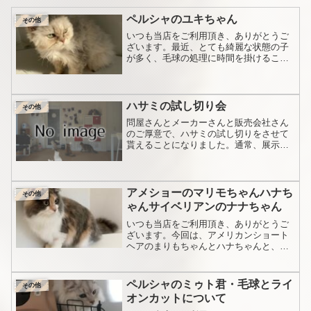
ペルシャのユキちゃん
その他
いつも当店をご利用頂き、ありがとうご
ざいます。最近、とても綺麗な状態の子
が多く、毛球の処理に時間を掛けること
があまりないなーと思っていました。当
店で、施術して頂いた方には、猫が嫌が
りにくいブラッシングやコーミングなど
お手入れの仕方を指導して...
ハサミの試し切り会
その他
問屋さんとメーカーさんと販売会社さん
のご厚意で、ハサミの試し切りをさせて
貰えることになりました。通常、展示会
などで手に取っては見せて貰えますが、
試し切りはさせて貰えないため、今まで
何度も購入しては買い替えるを繰り返し
てきました。当店のモデル...
アメショーのマリモちゃんハナち
その他
ゃんサイベリアンのナナちゃん
いつも当店をご利用頂き、ありがとうご
ざいます。今回は、アメリカンショート
ヘアのまりもちゃんとハナちゃんと、新
しいご家族サイベリアンのナナちゃんが
来店されました。サイベリアンのナナち
ゃんは、1歳の女の子です。ダイリュート
ペルシャのミゥト君・毛球とライ
その他
キャリコのきれいな子で...
オンカットについて