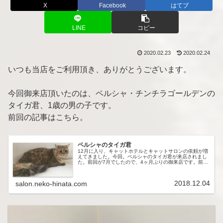
X
Facebook
はてブ
LINE
コピー
2020.02.23
2020.02.24
いつも当店をご利用頂き、ありがとうございます。
今回御来店頂いたのは、ペルシャ・チンチラゴールデンの
タイガ君、1歳の男の子です。
前回の記事はこちら。
ペルシャのタイガ君
12月に入り、キャットホテルとキャットサロンの依頼が増
えてきました。今回。ペルシャのタイガ君が来店されまし
た。前回が7月でしたので、4ヶ月ぶりの御来店です。前回
の記事はこちら当時はまだ小さくてとてもかわいかったの
を覚えています。さて、4ヶ月...
2018.12.04
salon.neko-hinata.com