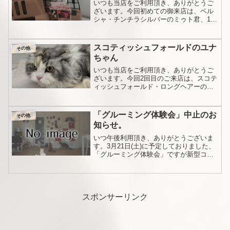
いつも当店をご利用頂き、ありがとうご
ざいます。今回初めての御来店は、ペル
シャ・チンチラシルバーのミゥト君、1歳
なりたての男の子です。キャリーから様
子をうかがいながら出てきてくれまし
た。まだまだ仔猫ちゃんですね。表面は
スコティッシュフォールドのユナ
その他
毛並みが揃っていますので...
ちゃん
いつも当店をご利用頂き、ありがとうご
ざいます。今回2回目のご来店は、スコテ
ィッシュフォールド・ロングヘアーのユ
ナちゃんです。可愛いですね！とても毛
吹きの良い子でかなりの毛量ですが、半
年ぶりの施術でしたが目立った毛玉も無
「グルーミング体験会」中止のお
その他
く、本当によくお手入れ...
知らせ。
いつ午後利用頂き、ありがとうございま
す。3月21日(土)に予定しておりました、
「グルーミング体験会」ですが新型コロ
ナ肺炎ウィルス感染拡大防止のため、中
止となりました。記事はこちら。学校が
閉鎖となってるそうです。よって、3月21
日(土)は通常...
スポンサーリンク